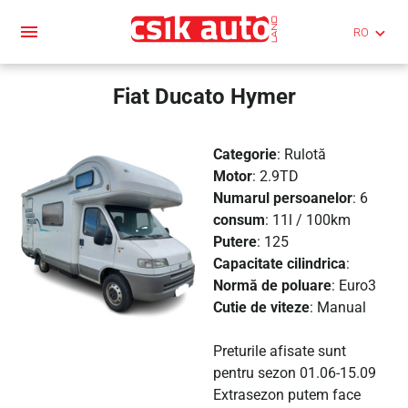
menu
keyboard_arrow_down
Fiat Ducato
 Hymer
Categorie
: Rulotă
Motor
: 2.9TD
Numarul persoanelor
: 6
consum
: 11l / 100km
Putere
: 125
Capacitate cilindrica
:
Normă de poluare
: Euro3
Cutie de viteze
: Manual
Preturile afisate sunt
pentru sezon 01.06-15.09
Extrasezon putem face