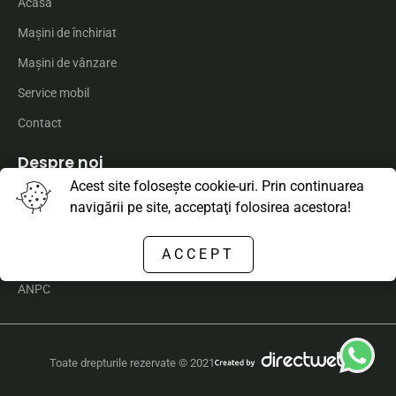
Acasă
Maşini de închiriat
Maşini de vânzare
Service mobil
Contact
Despre noi
Acest site foloseşte cookie-uri. Prin continuarea
navigării pe site, acceptaţi folosirea acestora!
Declarație de confidențialitate
ACCEPT
Politica companiei
ANPC
Toate drepturile rezervate © 2021