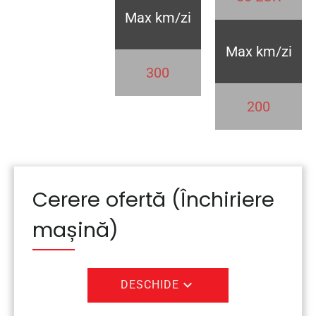
Max km/zi
Max km/zi
300
200
Cerere ofertă (Închiriere
mașină)
expand_more
DESCHIDE