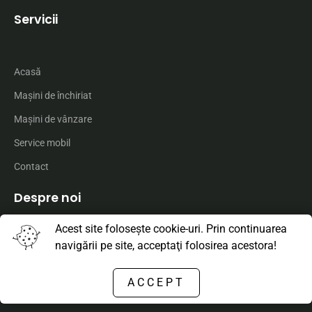
Servicii
Acasă
Maşini de închiriat
Maşini de vânzare
Service mobil
Contact
Despre noi
Acest site foloseşte cookie-uri. Prin continuarea
navigării pe site, acceptaţi folosirea acestora!
Declarație de confidențialitate
Politica companiei
ACCEPT
ANPC