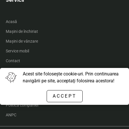
Servicii
Acasă
Maşini de închiriat
Maşini de vânzare
Service mobil
Contact
Despre noi
Acest site foloseşte cookie-uri. Prin continuarea
navigării pe site, acceptaţi folosirea acestora!
Declarație de confidențialitate
ACCEPT
Politica companiei
ANPC