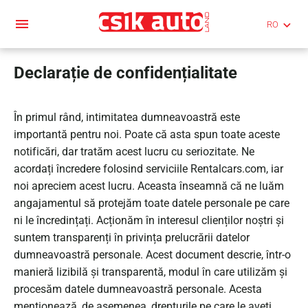
menu
keyboard_arrow_down
Declarație de confidențialitate
În primul rând, intimitatea dumneavoastră este
importantă pentru noi. Poate că asta spun toate aceste
notificări, dar tratăm acest lucru cu seriozitate. Ne
acordați încredere folosind serviciile Rentalcars.com, iar
noi apreciem acest lucru. Aceasta înseamnă că ne luăm
angajamentul să protejăm toate datele personale pe care
ni le încredințați. Acționăm în interesul clienților noștri și
suntem transparenți în privința prelucrării datelor
dumneavoastră personale. Acest document descrie, într-o
manieră lizibilă și transparentă, modul în care utilizăm și
procesăm datele dumneavoastră personale. Acesta
menționează, de asemenea, drepturile pe care le aveți